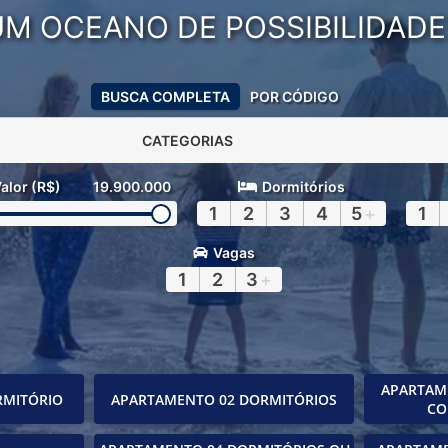
UM OCEANO DE POSSIBILIDADE
BUSCA COMPLETA
POR CÓDIGO
CATEGORIAS
alor (R$)
19.900.000
Dormitórios
1
2
3
4
5
+
1
Vagas
1
2
3
+
APARTAM
RMITÓRIO
APARTAMENTO 02 DORMITÓRIOS
CO