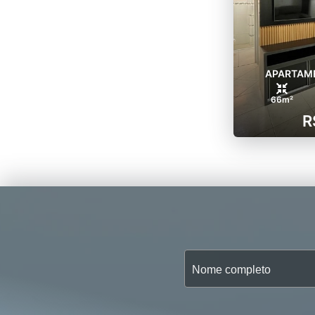
APARTAME
66m²
R