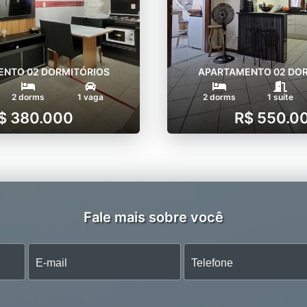
NTO 02 DORMITÓRIOS
APARTAMENTO 02 DO
2 dorms
1 vaga
2 dorms
1 suíte
$ 380.000
R$ 550.0
Fale mais sobre você