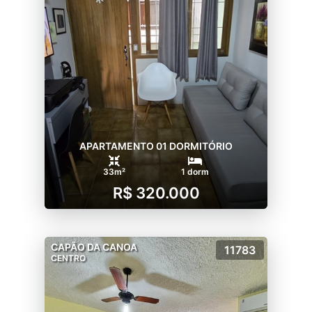
APARTAMENTO 01 DORMITÓRIO
33m²
1 dorm
R$ 320.000
CAPÃO DA CANOA
11783
CENTRO