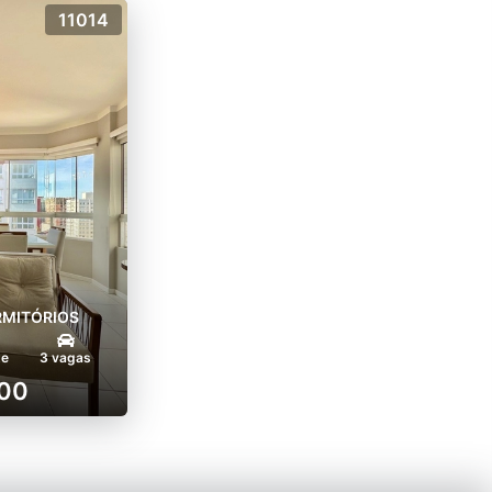
11014
RMITÓRIOS
te
3 vagas
000