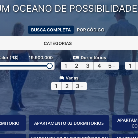
UM OCEANO DE POSSIBILIDADE
BUSCA COMPLETA
POR CÓDIGO
CATEGORIAS
alor (R$)
19.900.000
Dormitórios
1
2
3
4
5
+
1
Vagas
1
2
3
+
APARTAM
RMITÓRIO
APARTAMENTO 02 DORMITÓRIOS
CO