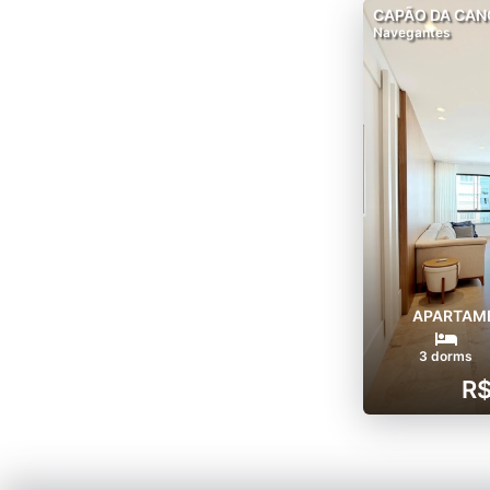
CAPÃO DA CAN
Navegantes
APARTAME
3 dorms
R$