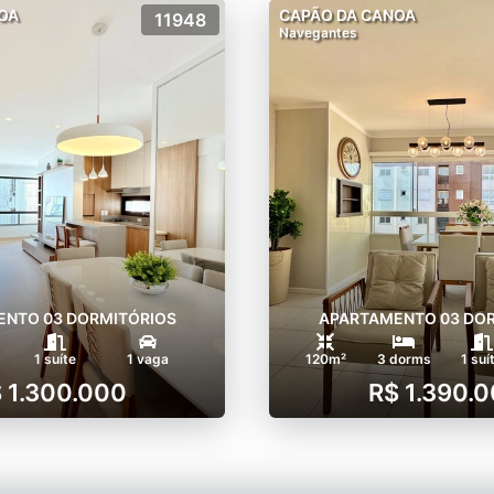
OA
CAPÃO DA CANOA
11948
Navegantes
NTO 03 DORMITÓRIOS
APARTAMENTO 03 DO
1 suíte
1 vaga
120m²
3 dorms
1 suí
 1.300.000
R$ 1.390.