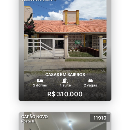
CASAS EM BAIRROS
2 dorms
1 suíte
2 vagas
R$ 310.000
CAPÃO NOVO
11910
Posto 6