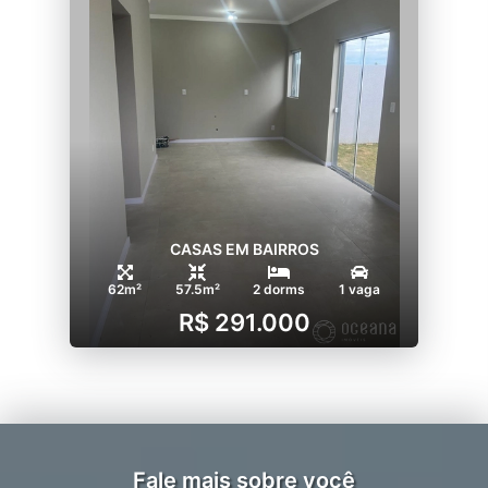
CASAS EM BAIRROS
62m²
57.5m²
2 dorms
1 vaga
R$ 291.000
Fale mais sobre você