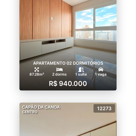
APARTAMENTO 02 DORMITÓRIOS
87.28m²
2 dorms
1 suíte
1 vaga
R$ 940.000
CAPÃO DA CANOA
12273
CENTRO