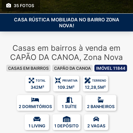
35 FOTOS
CASA RÚSTICA MOBILIADA NO BAIRRO ZONA
NOVA!
Casas em bairros à venda em
CAPÃO DA CANOA, Zona Nova
CASAS EM BAIRROS
CAPÃO DA CANOA
IMÓVEL 11844
TOTAL
PRIVATIVA
TERRENO
342M²
109.2M²
12,28,5M²
2 DORMITÓRIOS
1 SUÍTE
2 BANHEIROS
1 LIVING
1 DEPÓSITO
2 VAGAS