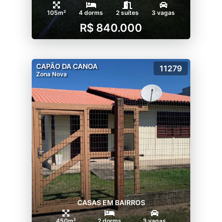
105m²
4 dorms
2 suítes
3 vagas
R$ 840.000
CAPÃO DA CANOA
11279
Zona Nova
CASAS EM BAIRROS
450m²
2 dorms
3 vagas