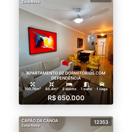
Zona Nova
APARTAMENTO 02 DORMITÓRIOS COM
DEPENDÊNCIA
100.76m²
85.4m²
3 dorms
1 suíte
1 vaga
R$ 650.000
CAPÃO DA CANOA
12353
Zona Nova