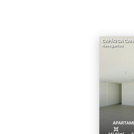
CAPÃO DA CAN
Navegantes
APARTAME
141.01m²
3