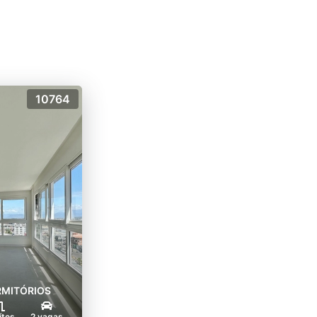
10764
RMITÓRIOS
ítes
2 vagas