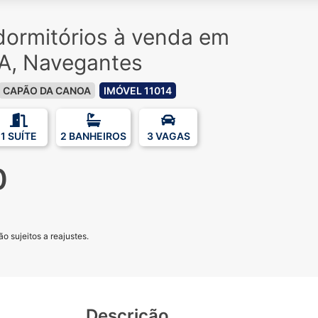
ormitórios à venda em
, Navegantes
CAPÃO DA CANOA
IMÓVEL 11014
1 SUÍTE
2 BANHEIROS
3 VAGAS
0
o sujeitos a reajustes.
Descrição