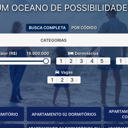
UM OCEANO DE POSSIBILIDADE
BUSCA COMPLETA
POR CÓDIGO
CATEGORIAS
alor (R$)
19.900.000
Dormitórios
1
2
3
4
5
+
1
Vagas
1
2
3
+
APARTAM
RMITÓRIO
APARTAMENTO 02 DORMITÓRIOS
CO