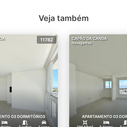
Veja também
OA
CAPÃO DA CANOA
11782
Navegantes
NTO 03 DORMITÓRIOS
APARTAMENTO 03 DO
 dorms
3 suítes
1 vaga
100.56m²
3 dorms
3 su