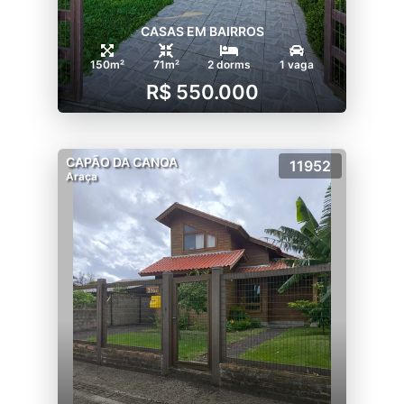
CASAS EM BAIRROS
150m²
71m²
2 dorms
1 vaga
R$ 550.000
CAPÃO DA CANOA
11952
Araça