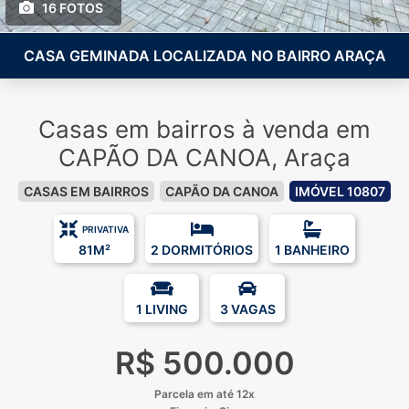
16 FOTOS
CASA GEMINADA LOCALIZADA NO BAIRRO ARAÇA
Casas em bairros à venda em
CAPÃO DA CANOA, Araça
CASAS EM BAIRROS
CAPÃO DA CANOA
IMÓVEL 10807
PRIVATIVA
81M²
2 DORMITÓRIOS
1 BANHEIRO
1 LIVING
3 VAGAS
R$ 500.000
Parcela em até 12x