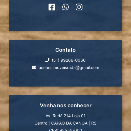
Contato
(51) 99266-0060
oceanaimoveisruda@gmail.com
Venha nos conhecer
Av. Rudá 214 Loja 01
Centro
|
CAPAO DA CANOA
|
RS
CEP: 95555-000