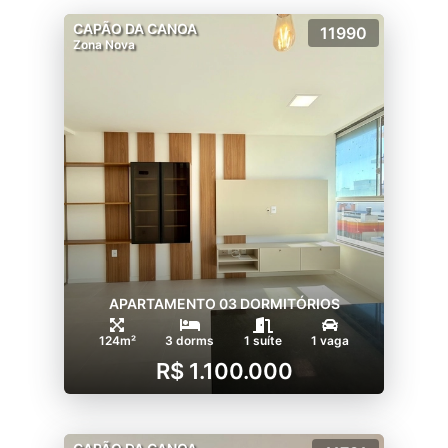
CAPÃO DA CANOA
11990
Zona Nova
APARTAMENTO 03 DORMITÓRIOS
124m²
3 dorms
1 suíte
1 vaga
R$ 1.100.000