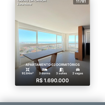
CAPÃO DA CANOA
11781
Zona Nova
APARTAMENTO 03 DORMITÓRIOS
92.84m²
3 dorms
3 suítes
2 vagas
R$ 1.690.000