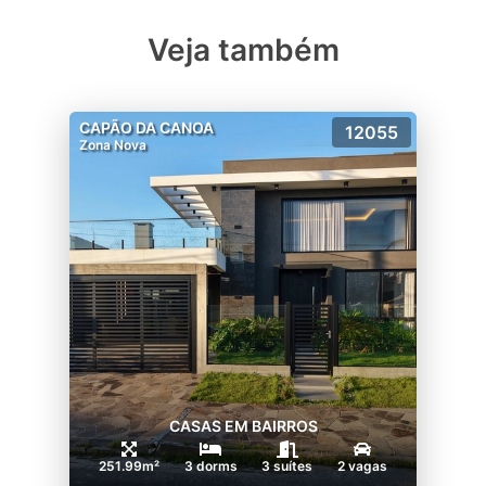
Veja também
CAPÃO DA CANOA
12055
Zona Nova
CASAS EM BAIRROS
251.99m²
3 dorms
3 suítes
2 vagas