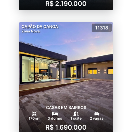
R$ 2.190.000
CAPÃO DA CANOA
11318
Zona Nova
CASAS EM BAIRROS
170m²
3 dorms
1 suíte
2 vagas
R$ 1.690.000