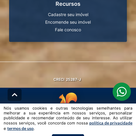
Recursos
Cadastre seu imóvel
Encomende seu imóvel
Fale conosco
CRECI
25287-J
Nós usamos cookies e outras tecnologias semelhantes para
melhorar a sua experiência em nossos serviços, personalizar
© DESENVOLVIDO PELA
AGIL.NET
publicidade e recomendar conteúdo de seu interesse. Ao utilizar
política de privacidade
nossos serviços, você concorda com nossa
Nós usamos cookies e outras tecnologias semelhantes para melhorar a
termos de uso
e
sua experiência em nossos serviços, personalizar publicidade e
.
recomendar conteúdo de seu interesse. Ao utilizar nossos serviços,