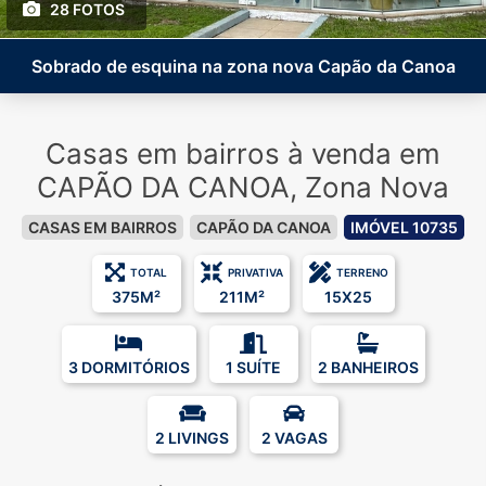
28 FOTOS
Sobrado de esquina na zona nova Capão da Canoa
Casas em bairros à venda em
CAPÃO DA CANOA, Zona Nova
CASAS EM BAIRROS
CAPÃO DA CANOA
IMÓVEL 10735
TOTAL
PRIVATIVA
TERRENO
375M²
211M²
15X25
3 DORMITÓRIOS
1 SUÍTE
2 BANHEIROS
2 LIVINGS
2 VAGAS