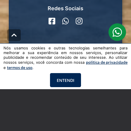
Redes Sociais
Nós usamos cookies e outras tecnologias semelhantes para
melhorar a sua experiência em nossos serviços, personalizar
publicidade e recomendar conteúdo de seu interesse. Ao utilizar
política de privacidade
nossos serviços, você concorda com nossa
Contato
termos de uso
e
.
(51) 99266-0060
ENTENDI
oceanaimoveisruda@gmail.com
Venha nos conhecer
Av. Rudá 214 Loja 01