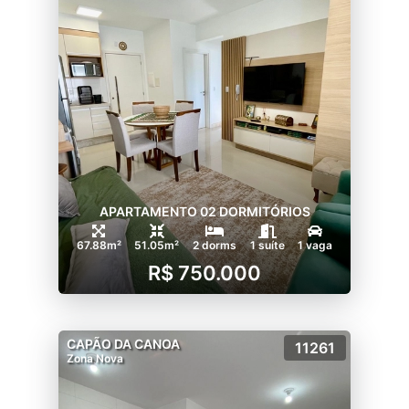
APARTAMENTO 02 DORMITÓRIOS
67.88m²
51.05m²
2 dorms
1 suíte
1 vaga
R$ 750.000
CAPÃO DA CANOA
11261
Zona Nova