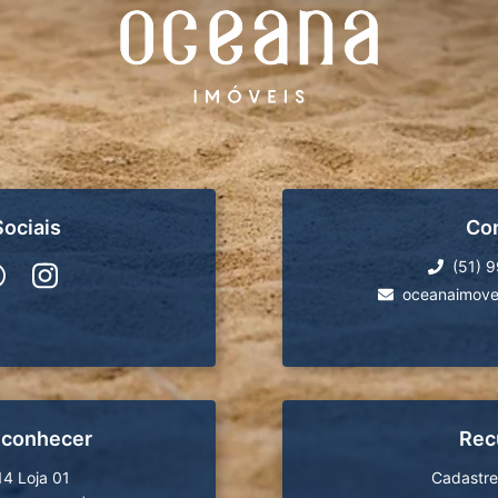
ociais
Co
(51) 
oceanaimove
 conhecer
Rec
14 Loja 01
Cadastre