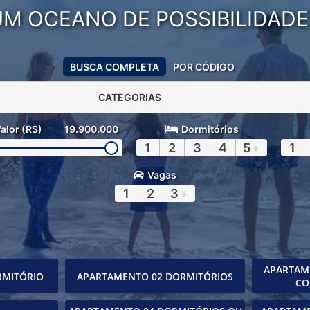
UM OCEANO DE POSSIBILIDADE
BUSCA COMPLETA
POR CÓDIGO
CATEGORIAS
alor (R$)
19.900.000
Dormitórios
1
2
3
4
5
+
1
Vagas
1
2
3
+
APARTAM
RMITÓRIO
APARTAMENTO 02 DORMITÓRIOS
CO