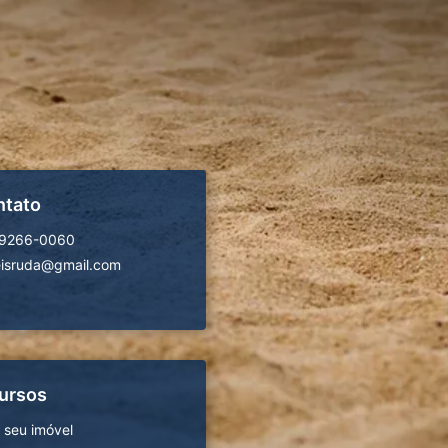
ntato
99266-0060
isruda@gmail.com
ursos
 seu imóvel