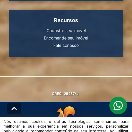
Recursos
Cadastre seu imóvel
Encomende seu imóvel
Fale conosco
CRECI
25287-J
Nós usamos cookies e outras tecnologias semelhantes para
melhorar a sua experiência em nossos serviços, personalizar
© DESENVOLVIDO PELA
AGIL.NET
publicidade e recomendar conteúdo de seu interesse. Ao utilizar