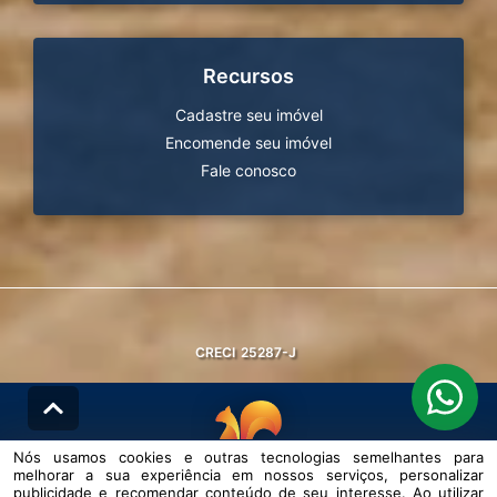
Recursos
Cadastre seu imóvel
Encomende seu imóvel
Fale conosco
CRECI
25287-J
Nós usamos cookies e outras tecnologias semelhantes para
melhorar a sua experiência em nossos serviços, personalizar
© DESENVOLVIDO PELA
AGIL.NET
publicidade e recomendar conteúdo de seu interesse. Ao utilizar