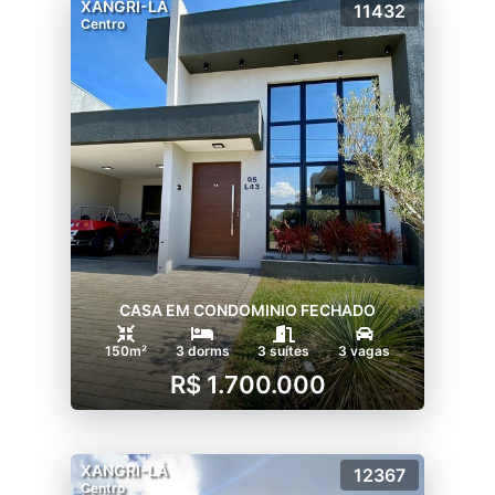
XANGRI-LÁ
11432
Centro
CASA EM CONDOMINIO FECHADO
150m²
3 dorms
3 suítes
3 vagas
R$ 1.700.000
XANGRI-LÁ
12367
Centro