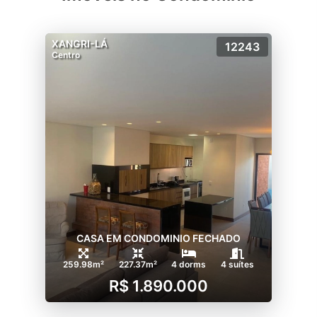
XANGRI-LÁ
12243
Centro
CASA EM CONDOMINIO FECHADO
259.98m²
227.37m²
4 dorms
4 suítes
R$ 1.890.000