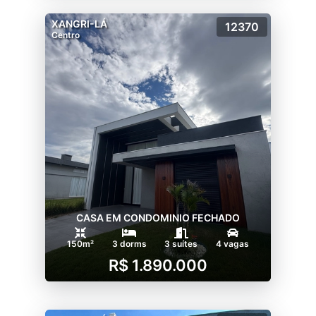
XANGRI-LÁ
12370
Centro
CASA EM CONDOMINIO FECHADO
150m²
3 dorms
3 suítes
4 vagas
R$ 1.890.000