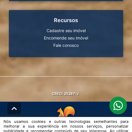
Recursos
Cadastre seu imóvel
Encomende seu imóvel
Fale conosco
CRECI
25287-J
Nós usamos cookies e outras tecnologias semelhantes para
melhorar a sua experiência em nossos serviços, personalizar
© DESENVOLVIDO PELA
AGIL.NET
publicidade e recomendar conteúdo de seu interesse. Ao utilizar