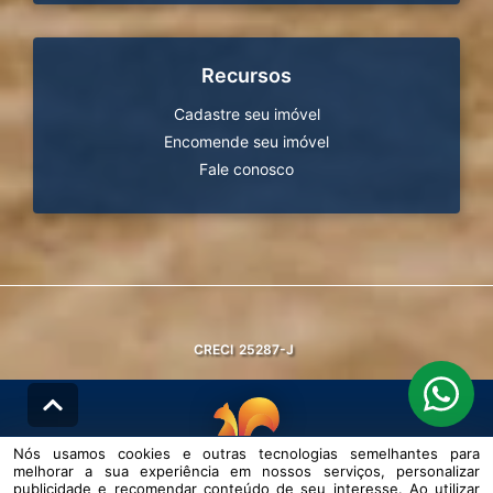
Recursos
Cadastre seu imóvel
Encomende seu imóvel
Fale conosco
CRECI
25287-J
Nós usamos cookies e outras tecnologias semelhantes para
melhorar a sua experiência em nossos serviços, personalizar
© DESENVOLVIDO PELA
AGIL.NET
publicidade e recomendar conteúdo de seu interesse. Ao utilizar