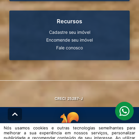
Recursos
Cadastre seu imóvel
Encomende seu imóvel
Fale conosco
CRECI
25287-J
Nós usamos cookies e outras tecnologias semelhantes para
melhorar a sua experiência em nossos serviços, personalizar
© DESENVOLVIDO PELA
AGIL.NET
publicidade e recomendar conteúdo de seu interesse. Ao utilizar