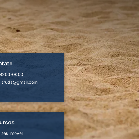
ntato
99266-0060
isruda@gmail.com
ursos
 seu imóvel