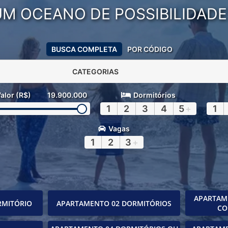
UM OCEANO DE POSSIBILIDADE
BUSCA COMPLETA
POR CÓDIGO
CATEGORIAS
alor (R$)
19.900.000
Dormitórios
1
2
3
4
5
+
1
Vagas
1
2
3
+
APARTAM
RMITÓRIO
APARTAMENTO 02 DORMITÓRIOS
CO