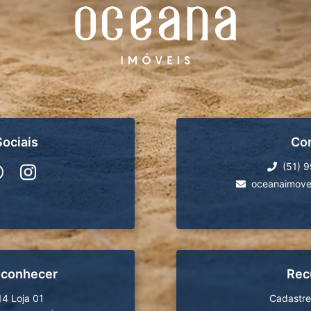
ociais
Co
(51) 
oceanaimove
 conhecer
Rec
14 Loja 01
Cadastre