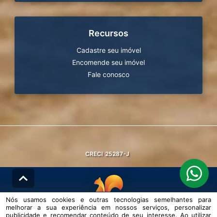
Recursos
Cadastre seu imóvel
Encomende seu imóvel
Fale conosco
CRECI
25287-J
Nós usamos cookies e outras tecnologias semelhantes para
melhorar a sua experiência em nossos serviços, personalizar
© DESENVOLVIDO PELA
AGIL.NET
publicidade e recomendar conteúdo de seu interesse. Ao utilizar