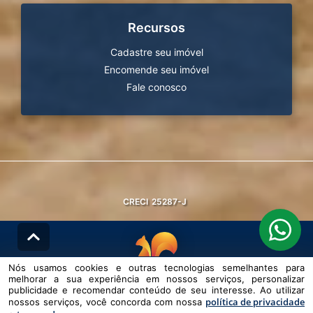
Recursos
Cadastre seu imóvel
Encomende seu imóvel
Fale conosco
CRECI
25287-J
Nós usamos cookies e outras tecnologias semelhantes para
melhorar a sua experiência em nossos serviços, personalizar
© DESENVOLVIDO PELA
AGIL.NET
publicidade e recomendar conteúdo de seu interesse. Ao utilizar
política de privacidade
nossos serviços, você concorda com nossa
Nós usamos cookies e outras tecnologias semelhantes para melhorar a