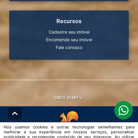
Recursos
Cadastre seu imóvel
Encomende seu imóvel
Fale conosco
CRECI
25287-J
Nós usamos cookies e outras tecnologias semelhantes para
melhorar a sua experiência em nossos serviços, personalizar
© DESENVOLVIDO PELA
AGIL.NET
publicidade e recomendar conteúdo de seu interesse. Ao utilizar