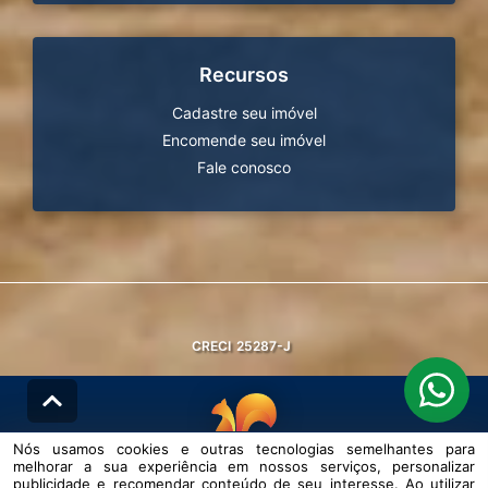
Recursos
Cadastre seu imóvel
Encomende seu imóvel
Fale conosco
CRECI
25287-J
Nós usamos cookies e outras tecnologias semelhantes para
melhorar a sua experiência em nossos serviços, personalizar
© DESENVOLVIDO PELA
AGIL.NET
publicidade e recomendar conteúdo de seu interesse. Ao utilizar