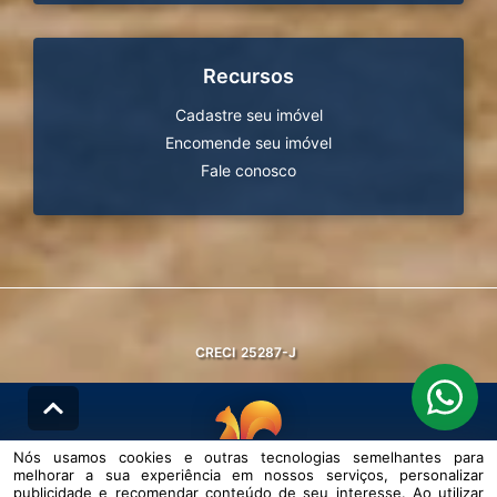
Recursos
Cadastre seu imóvel
Encomende seu imóvel
Fale conosco
CRECI
25287-J
Nós usamos cookies e outras tecnologias semelhantes para
melhorar a sua experiência em nossos serviços, personalizar
© DESENVOLVIDO PELA
AGIL.NET
publicidade e recomendar conteúdo de seu interesse. Ao utilizar