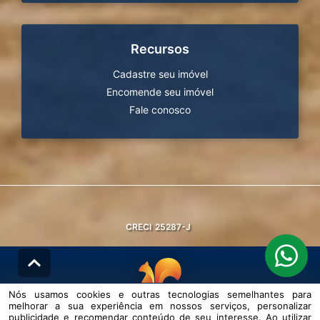
Recursos
Cadastre seu imóvel
Encomende seu imóvel
Fale conosco
CRECI
25287-J
Nós usamos cookies e outras tecnologias semelhantes para
melhorar a sua experiência em nossos serviços, personalizar
© DESENVOLVIDO PELA
AGIL.NET
publicidade e recomendar conteúdo de seu interesse. Ao utilizar