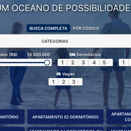
UM OCEANO DE POSSIBILIDADE
BUSCA COMPLETA
POR CÓDIGO
CATEGORIAS
alor (R$)
19.900.000
Dormitórios
1
2
3
4
5
+
1
Vagas
1
2
3
+
APARTAM
RMITÓRIO
APARTAMENTO 02 DORMITÓRIOS
CO