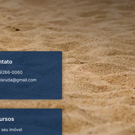
ntato
99266-0060
isruda@gmail.com
ursos
 seu imóvel