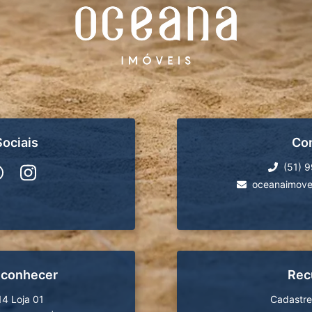
ociais
Co
(51) 
oceanaimove
 conhecer
Rec
14 Loja 01
Cadastre