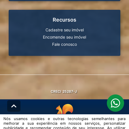
Recursos
Cadastre seu imóvel
Encomende seu imóvel
Fale conosco
CRECI
25287-J
Nós usamos cookies e outras tecnologias semelhantes para
melhorar a sua experiência em nossos serviços, personalizar
© DESENVOLVIDO PELA
AGIL.NET
publicidade e recomendar conteúdo de seu interesse. Ao utilizar